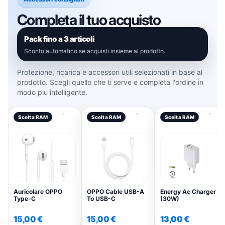
Qual è la capacità della batteria
Completa il tuo acquisto
dell'OPPO A6k?
La batteria dell'OPPO A6k ha una capacità di
Pack fino a 3 articoli
6100 mAh.
Sconto automatico se acquisti insieme al prodotto.
L'OPPO A6k supporta la memoria
Protezione, ricarica e accessori utili selezionati in base al
espandibile?
prodotto. Scegli quello che ti serve e completa l'ordine in
modo piu intelligente.
Sì, l'OPPO A6k supporta schede MicroSD fino a
2 TB.
Scelta RAM
Scelta RAM
Scelta RAM
Che tipo di processore ha l'OPPO A6k?
L'OPPO A6k è dotato di un processore
Snapdragon 685.
Auricolare OPPO
OPPO Cable USB-A
Energy Ac Charger
Type-C
To USB-C
(30W)
24 mesi di garanzia del
produttore
15,00 €
15,00 €
13,00 €