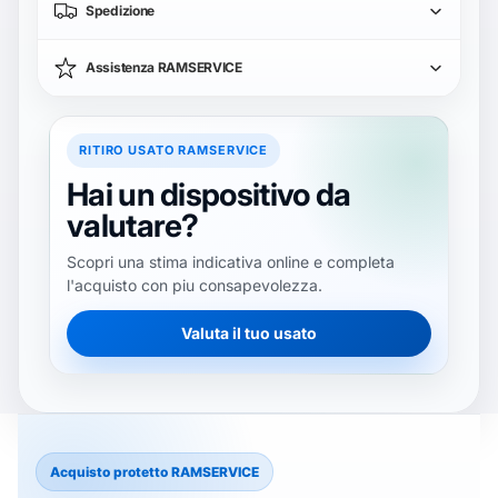
Spedizione
Fotocamera
50 MP
posteriore
Assistenza RAMSERVICE
Fotocamera
5MP
anteriore
Batteria
6100 mAh
RITIRO USATO RAMSERVICE
Sistema operativo
Android 15
Hai un dispositivo da
Dimensioni
166,61 mm x 78,51 mm x 8.61
valutare?
Peso
205 g
Scopri una stima indicativa online e completa
Bluetooth
5.0
l'acquisto con piu consapevolezza.
Colore
Blue
Valuta il tuo usato
Capacità batteria
6100 mAh
GTIN
6932169398909
Acquisto protetto RAMSERVICE
Vedi specifiche complete