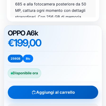
685 e alla fotocamera posteriore da 50
MP, cattura ogni momento con dettagli
straordinari. Con 256 GB di memoria
interna e la possibilità di espandere
ulteriormente, avrai spazio a sufficienza
OPPO A6k
per tutte le tue app e foto. Non perdere
€199,00
l'occasione di possedere uno smartphone
che combina tecnologia avanzata e stile.
256GB
Blu
🖥️ Display Ampio
Disponibile ora
Schermo da 6,75 pollici con risoluzione
1570 x 720 per immagini nitide.
Aggiungi al carrello
📸 Fotocamera Potente