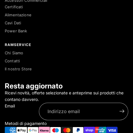
Accessori Commerciali
Certificati
Alimentazione
Cavi Dati
Power Bank
RAMSERVICE
Chi Siamo
Contatti
Il nostro Store
ivacy
Resta aggiornato
Ricevi novità, offerte selezionate e anteprime sui prodotti che
ative
contano davvero.
Email
ervizio
to
Metodi di pagamento
oni
nsegna