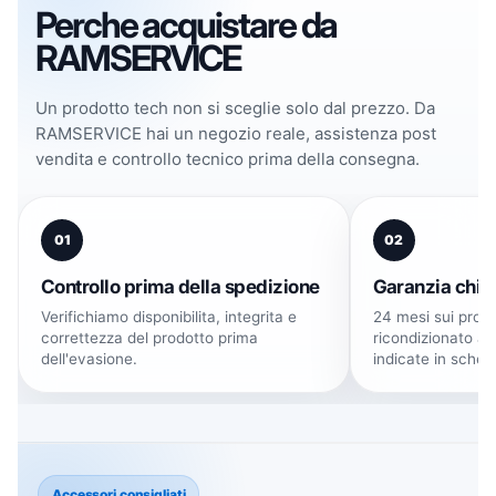
Perche acquistare da
RAMSERVICE
✨ Novità e punti di
Un prodotto tech non si sceglie solo dal prezzo. Da
forza
RAMSERVICE hai un negozio reale, assistenza post
vendita e controllo tecnico prima della consegna.
Display da 6,75 pollici con tecnologia
IPS HD+ per una visione ottimale.
Fotocamera posteriore da 50 MP con
01
02
stabilizzazione per foto sempre perfette.
Controllo prima della spedizione
Garanzia chia
Batteria da 6100 mAh che garantisce
Verifichiamo disponibilita, integrita e
24 mesi sui prodo
un'autonomia eccezionale.
correttezza del prodotto prima
ricondizionato ap
dell'evasione.
indicate in sched
Domande frequenti sul
prodotto
Accessori consigliati