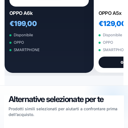
OPPO A6k
OPPO A5x
€199,00
€129,00
Disponibile
Disponibile
OPPO
OPPO
SMARTPHONE
SMARTPHON
Gua
Alternative selezionate per te