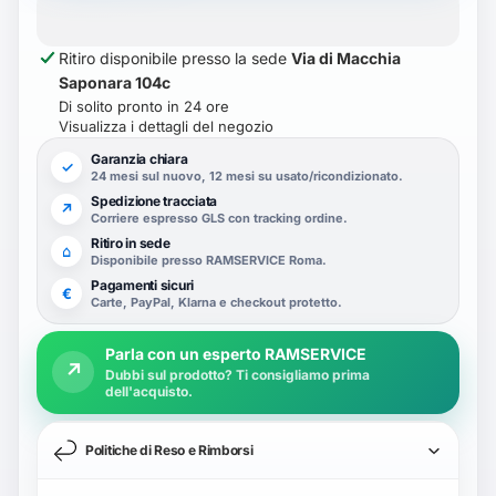
Fotocamera posteriore da 50 MP per
Ritiro disponibile presso la sede
Via di Macchia
scatti straordinari.
Saponara 104c
Di solito pronto in 24 ore
Visualizza i dettagli del negozio
Garanzia chiara
🔋 Batteria Duratura
✓
24 mesi sul nuovo, 12 mesi su usato/ricondizionato.
Batteria da 6100 mAh per un utilizzo
Spedizione tracciata
↗
Corriere espresso GLS con tracking ordine.
prolungato senza ricariche frequenti.
Ritiro in sede
⌂
Disponibile presso RAMSERVICE Roma.
Pagamenti sicuri
€
Carte, PayPal, Klarna e checkout protetto.
Dati tecnici
Parla con un esperto RAMSERVICE
↗
Dubbi sul prodotto? Ti consigliamo prima
Display
6,75 pollici
dell'acquisto.
Processore
Snapdragon Snapdragon 685
RAM
4 GB
Politiche di Reso e Rimborsi
Archiviazione
256 GB